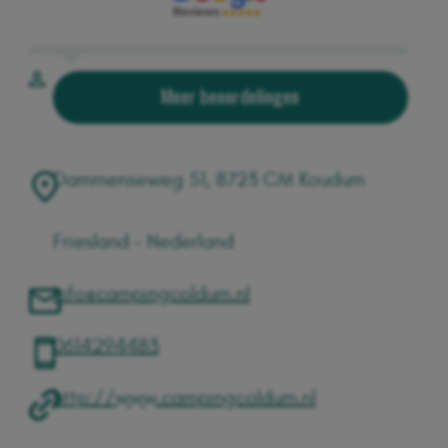
Meer beoordelingen
Dammenseweg 51, 8723 CM Koudum
Friesland - Nederland
Info@campingcoldum.nl
0614294483
http://www.campingcoldum.nl