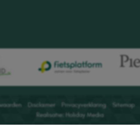
waarden
Disclaimer
Privacyverklaring
Sitemap
Realisatie: Holiday Media