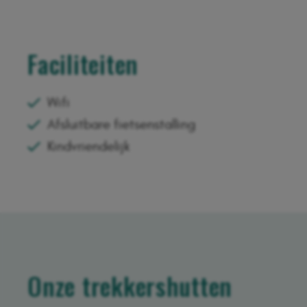
Faciliteiten
Wifi
Afsluitbare fietsenstalling
Kindvriendelijk
Onze trekkershutten