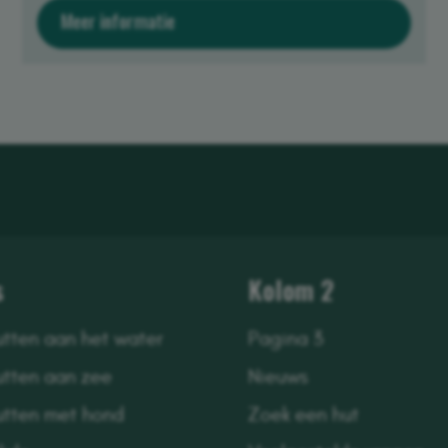
Meer informatie
s
Kolom 2
utten aan het water
Pagina 3
utten aan zee
Nieuws
utten met hond
Zoek een hut