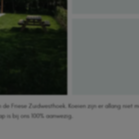
de Friese Zuidwesthoek. Koeien zijn er allang niet 
p is bij ons 100% aanwezig.