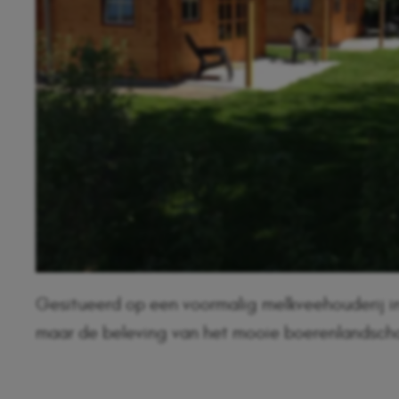
Gesitueerd op een voormalig melkveehouderij in 
maar de beleving van het mooie boerenlandscha