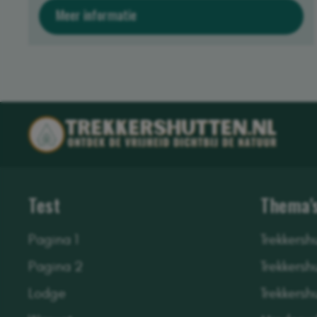
Meer informatie
Test
Thema'
Pagina 1
Trekkersh
Pagina 2
Trekkersh
Lodge
Trekkersh