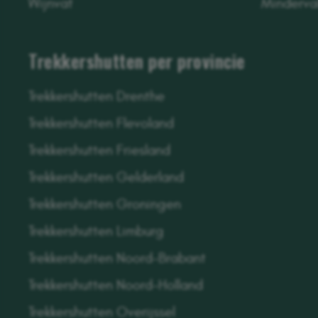
Wijnvat
Minderva
Trekkershutten per provincie
Trekkershutten Drenthe
Trekkershutten Flevoland
Trekkershutten Friesland
Trekkershutten Gelderland
Trekkershutten Groningen
Trekkershutten Limburg
Trekkershutten Noord-Brabant
Trekkershutten Noord-Holland
Trekkershutten Overijssel