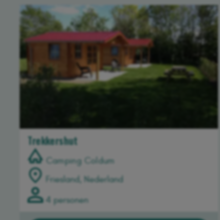
Trekkershut
Camping Coldum
Friesland, Nederland
4 personen