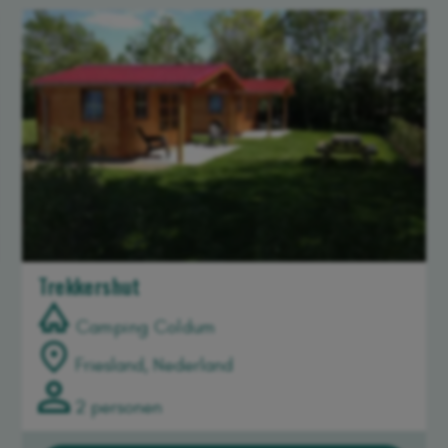
Trekkershut
Camping Coldum
Friesland, Nederland
2 personen