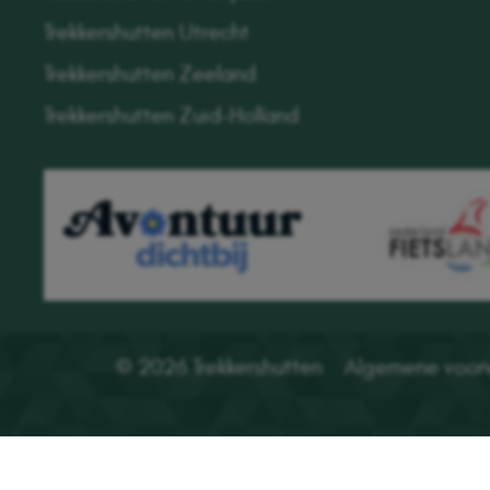
Trekkershutten Utrecht
Trekkershutten Zeeland
Trekkershutten Zuid-Holland
© 2026 Trekkershutten
Algemene voor