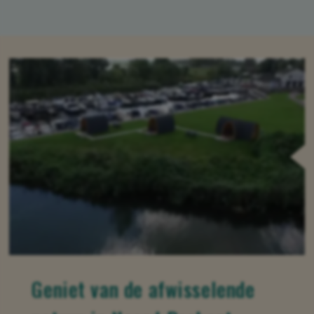
Geniet van de afwisselende