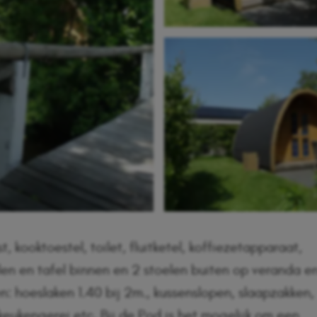
, kooktoestel, toilet, fluitketel, koffiezetapparaat,
elen en tafel binnen en 2 stoelen buiten op veranda e
 hoeslaken 1.40 bij 2m., kussenslopen, slaapzakken,
keukengerei etc. Bij de Pod is het mogelijk om een