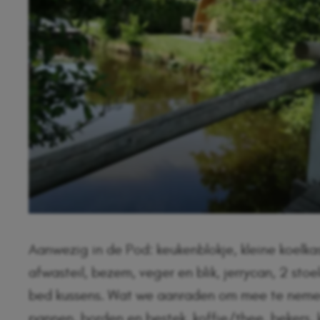
Aanwezig in de Pod: keukenblokje, kleine koelkast
afwasteil, bezem, veger en blik, jerrycan, 2 sto
bed kussens. Wat we aanraden om mee te nemen:
pannen, borden en bestek, koffie/thee, bekers, 