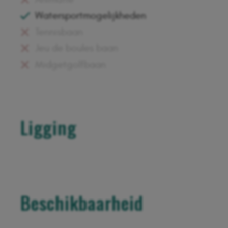
Watersportmogelijkheden
Tennisbaan
Jeu de boules baan
Midgetgolfbaan
Ligging
+
−
Beschikbaarheid