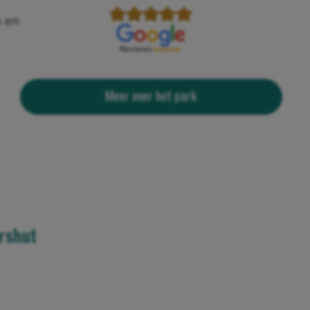
n en
Meer over het park
rshut