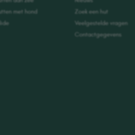
utten aan zee
Nieuws
utten met hond
Zoek een hut
lide
Veelgestelde vragen
Contactgegevens