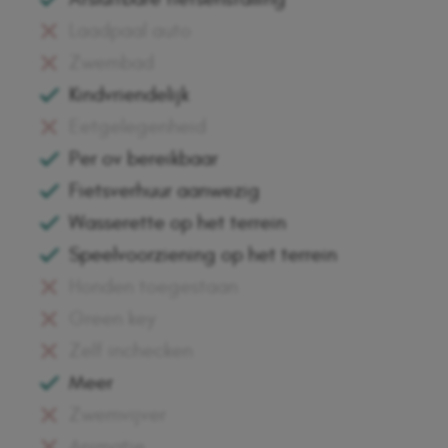
Laadpaal auto
Zwembad
Kindvriendelijk
Eetgelegenheid
Per ov bereikbaar
Fietsverhuur aanwezig
Wasserette op het terrein
Speelvoorziening op het terrein
Honden toegestaan
Green key
Zelf inchecken
Meer
Zwemvijver
Animatie