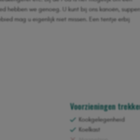
bied hebben we genoeg. U kunt bij ons kanoën, suppe
bied mag u eigenlijk niet missen. Een tentje erbij
Voorzieningen trekke
Kookgelegenheid
Koelkast
Magnetron