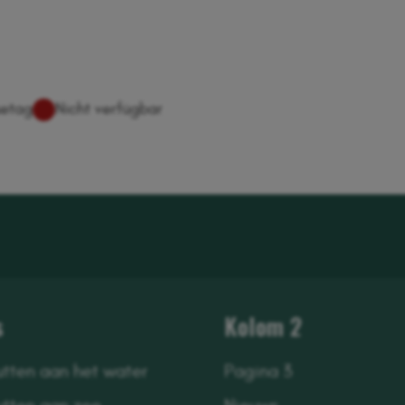
s
Kolom 2
utten aan het water
Pagina 3