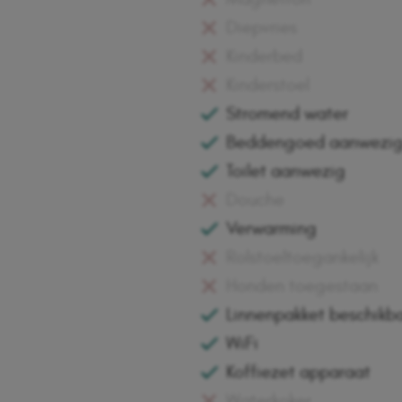
Diepvries
Kinderbed
Kinderstoel
Stromend water
Beddengoed aanwezig 
Toilet aanwezig
Douche
Verwarming
Rolstoeltoegankelijk
Honden toegestaan
Linnenpakket beschikb
WiFi
Koffiezet apparaat
Waterkoker