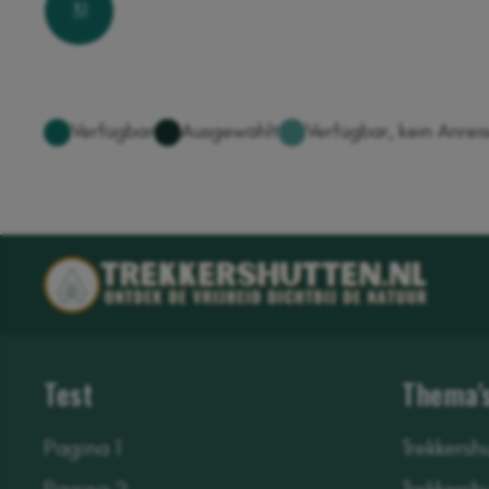
31
Test
Thema'
Pagina 1
Trekkersh