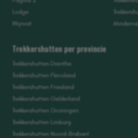
Pagina 2
Trekkersh
Lodge
Trekkersh
Wijnvat
Minderva
Trekkershutten per provincie
Trekkershutten Drenthe
Trekkershutten Flevoland
Trekkershutten Friesland
Trekkershutten Gelderland
Trekkershutten Groningen
Trekkershutten Limburg
Trekkershutten Noord-Brabant