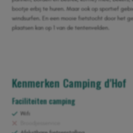
bootje erbij te huren. Maar ook op sportief ge
windsurfen. En een mooie fietstocht door het ge
plaatsen kan op 1 van de tentenvelden.
Kenmerken Camping d'Hof
Faciliteiten camping
Wifi
Broodjesservice
Afsluitbare fietsenstalling