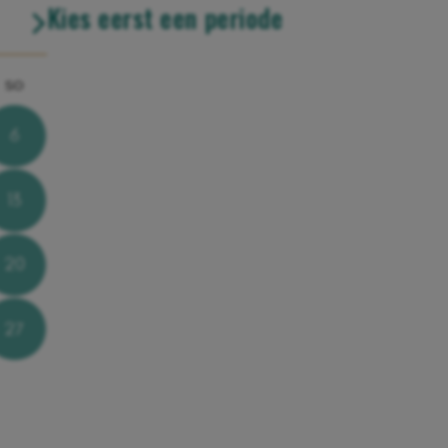
Kies eerst een periode
so
6
13
20
27