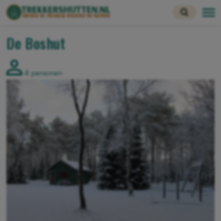
De Boshut
4 personen