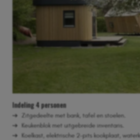
Indeling 4 personen
Zitgedeelte met bank, tafel en stoelen.
Keukenblok met uitgebreide inventaris.
Koelkast, elektrische 2-pits kookplaat, wate