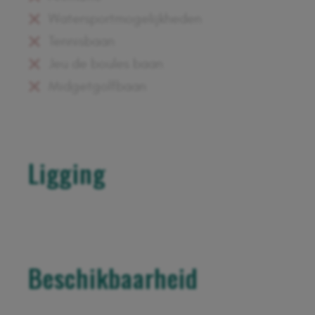
Watersportmogelijkheden
Tennisbaan
Jeu de boules baan
Midgetgolfbaan
Ligging
+
−
Beschikbaarheid