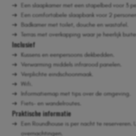
Een slaapkamer met een stapelbed voor 3 pe
Een comfortabele slaapbank voor 2 persone
Badkamer met toilet, douche en wastafel.
Terras met overkapping waar je heerlijk buite
Inclusief
Kussens en eenpersoons dekbedden.
Verwarming middels infrarood panelen.
Verplichte eindschoonmaak.
Wifi.
Informatiemap met tips over de omgeving.
Fiets- en wandelroutes.
Praktische informatie
Een Roundhouse is per nacht te reserveren. U
overnachtingen.