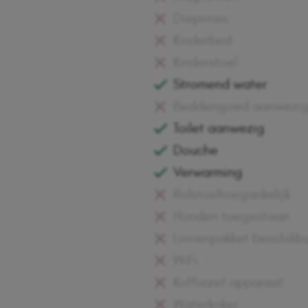
Diepvries
Kinderbed
Kinderstoel
Stromend water
Beddengoed aanwezig 
Toilet aanwezig
Douche
Verwarming
Rolstoeltoegankelijk
Honden toegestaan
Linnenpakket beschikb
WiFi
Koffiezet apparaat
Waterkoker