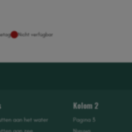
s
Kolom 2
utten aan het water
Pagina 3
utten aan zee
Nieuws