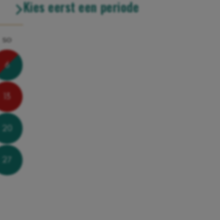
Kies eerst een periode
so
6
13
20
27