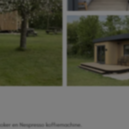
rkoker en Nespresso koffiemachine.