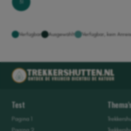
31
Test
Thema'
Pagina 1
Trekkersh
Pagina 2
Trekkersh