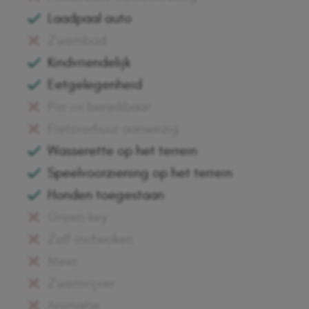
Laadpaal auto
Zwembad
Kindvriendelijk
Eetgelegenheid
Per ov bereikbaar
Fietsverhuur aanwezig
Wasserette op het terrein
Speelvoorziening op het terrein
Honden toegestaan
Green key
Zelf inchecken
Meer
Zwemvijver
Animatie