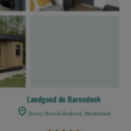
Landgoed de Barendonk
Beers, Noord-Brabant, Nederland