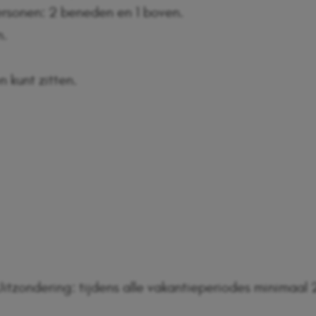
rsonen: 2 beneden en 1 boven.
n.
n kunt zitten.
itzondering: tijdens alle vakantieperiodes minimaal 