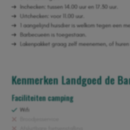
Inchecken: tussen 14.00 uur en 17.30 uur.
Uitchecken: voor 11.00 uur.
1 aangelijnd huisdier is welkom tegen een me
Barbecueën is toegestaan.
Lakenpakket graag zelf meenemen, of huren v
Kenmerken Landgoed de Ba
Faciliteiten camping
Wifi
Broodjesservice
Afsluitbare fietsenstalling