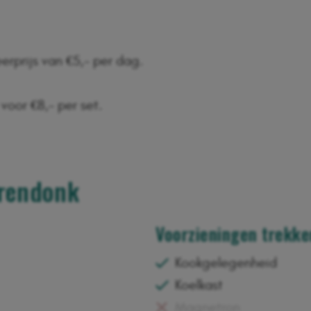
erprijs van €5,- per dag.
oor €8,- per set.
rendonk
Voorzieningen trekke
Kookgelegenheid
Koelkast
Magnetron