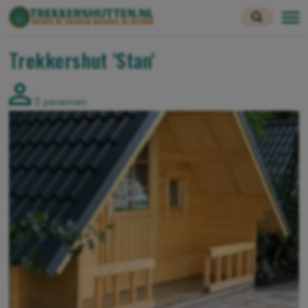
Trekkershut 'Stan'
2 personen