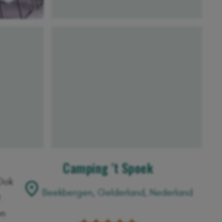
Camping 't Spoek
 Ook
Beekbergen, Gelderland, Nederland
t
en