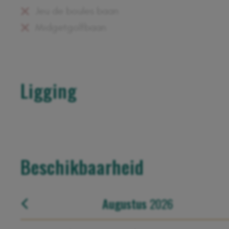
Jeu de boules baan
Midgetgolfbaan
Ligging
+
−
Beschikbaarheid
Augustus
2026