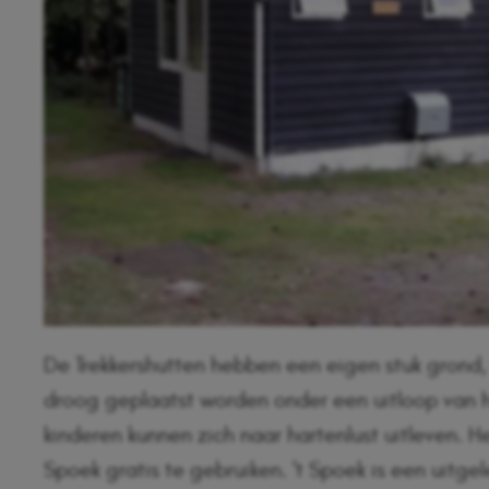
De Trekkershutten hebben een eigen stuk grond
droog geplaatst worden onder een uitloop van h
kinderen kunnen zich naar hartenlust uitleven. 
Spoek gratis te gebruiken. 't Spoek is een uitg