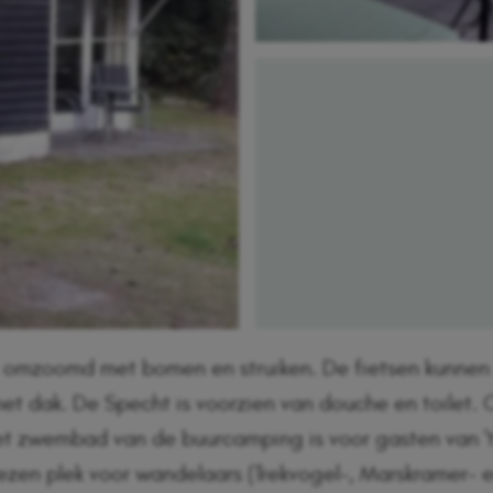
, omzoomd met bomen en struiken. De fietsen kunnen
et dak. De Specht is voorzien van douche en toilet.
Het zwembad van de buurcamping is voor gasten van '
elezen plek voor wandelaars (Trekvogel-, Marskramer- 