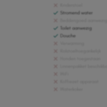
Kinderstoel
Stromend water
Beddengoed aanwezig 
Toilet aanwezig
Douche
Verwarming
Rolstoeltoegankelijk
Honden toegestaan
Linnenpakket beschikb
WiFi
Koffiezet apparaat
Waterkoker