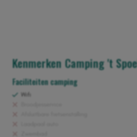
Kenmerken Camping 't Spo
Faciliteiten camping
Wifi
Broodjesservice
Afsluitbare fietsenstalling
Laadpaal auto
Zwembad