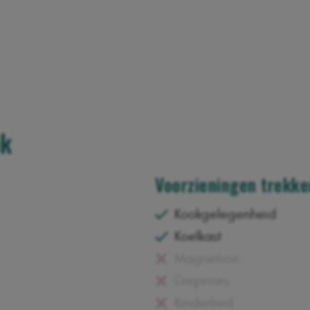
ek
Voorzieningen trekke
Kookgelegenheid
Koelkast
Magnetron
Diepvries
Kinderbed