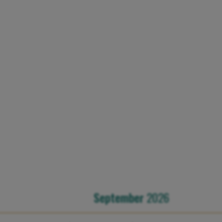
×
De Specht
September
2026