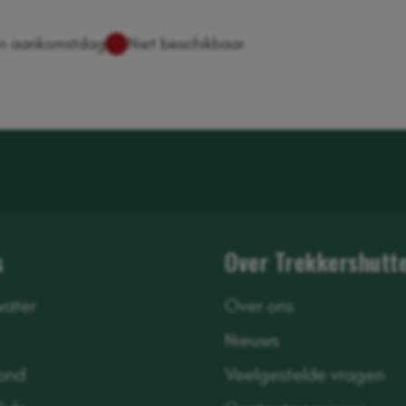
s
Over Trekkershutte
water
Over ons
Nieuws
ond
Veelgestelde vragen