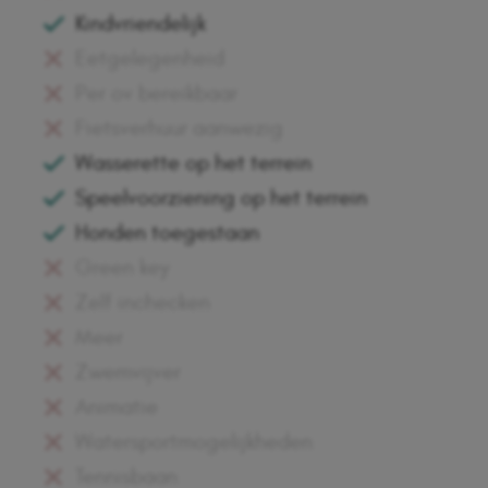
Kindvriendelijk
Eetgelegenheid
Per ov bereikbaar
Fietsverhuur aanwezig
Wasserette op het terrein
Speelvoorziening op het terrein
Honden toegestaan
Green key
Zelf inchecken
Meer
Zwemvijver
Animatie
Watersportmogelijkheden
Tennisbaan