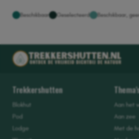
Trekkershutten
Thema'
Blokhut
Aan het 
Pod
Aan zee
Lodge
Met de h