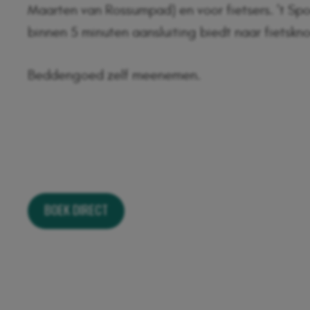
Maarten van Rossumpad) en voor fietsers. ’t Spo
binnen 5 minuten aansluiting biedt naar fietskn
Beddengoed zelf meenemen.
BOEK DIRECT