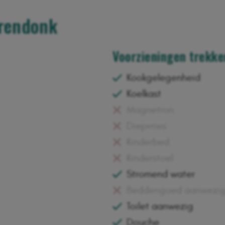
rendonk
Voorzieningen trekke
Kookgelegenheid
Koelkast
Magnetron
Diepvries
Kinderbed
Kinderstoel
Stromend water
Beddengoed aanwezig 
Toilet aanwezig
Douche