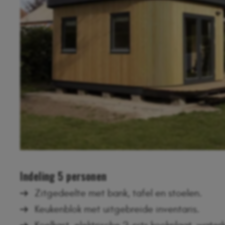
Indeling 5 personen
Zitgedeelte met bank, tafel en stoelen.
Keukenblok met uitgebreide inventaris.