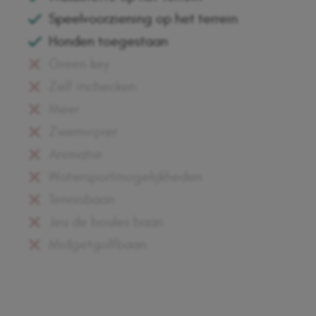
Speelvoorziening op het terrein
Honden toegestaan
Green key
Zelf inchecken
Meer
Zwemvijver
Animatie
Watersportmogelijkheden
Tennisbaan
Jeu de boules baan
Midgetgolfbaan