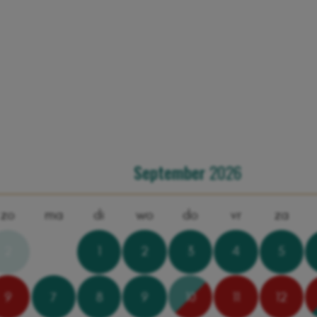
×
Roundhouse Ree (5p)
September
2026
zo
ma
di
wo
do
vr
za
2
1
2
3
4
5
9
7
8
9
10
11
12