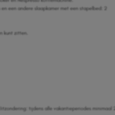
rkoker en Nespresso koffiemachine.
 en een andere slaapkamer met een stapelbed: 2
n kunt zitten.
itzondering: tijdens alle vakantieperiodes minimaal 