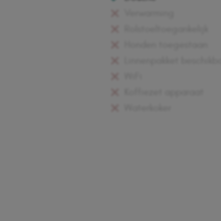
Verwarming
Rolstoeltoegankelijk
Honden toegestaan
Linnenpakket beschikb
WiFi
Koffiezet apparaat
Waterkoker