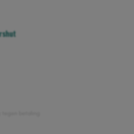
rshut
tegen betaling