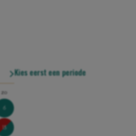
Kies eerst een periode
zo
6
13