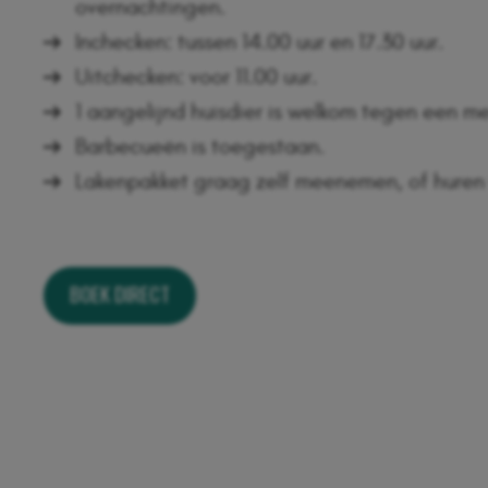
overnachtingen.
Inchecken: tussen 14.00 uur en 17.30 uur.
Uitchecken: voor 11.00 uur.
1 aangelijnd huisdier is welkom tegen een me
Barbecueën is toegestaan.
Lakenpakket graag zelf meenemen, of huren 
BOEK DIRECT