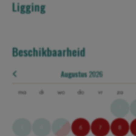
Ligging
+
−
Beschikbaarheid
Augustus
2026
ma
di
wo
do
vr
za
1
3
4
5
6
7
8