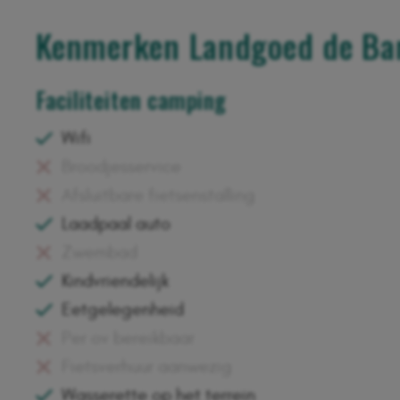
Kenmerken Landgoed de Ba
Faciliteiten camping
Wifi
Broodjesservice
Afsluitbare fietsenstalling
Laadpaal auto
Zwembad
Kindvriendelijk
Eetgelegenheid
Per ov bereikbaar
Fietsverhuur aanwezig
Wasserette op het terrein