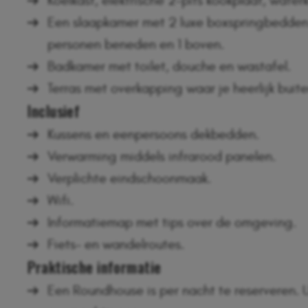
Koelkast, elektrische 2-pits kookplaat, wate
Een slaapkamer met 2 luxe boxspringbedden
personen beneden en 1 boven.
Badkamer met toilet, douche en wastafel.
Terras met overkapping waar je heerlijk buite
Inclusief
Kussens en eenpersoons dekbedden.
Verwarming middels infrarood panelen.
Verplichte eindschoonmaak.
Wifi.
Informatiemap met tips over de omgeving.
Fiets- en wandelroutes.
Praktische informatie
Een Roundhouse is per nacht te reserveren. U