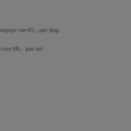
erprijs van €5,- per dag.
voor €8,- per set.