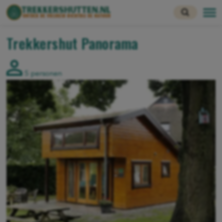
Trekkershut Panorama
5 personen