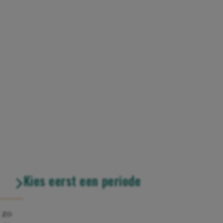
Kies eerst een periode
zo